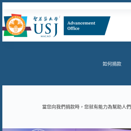
Skip
to
content
如何捐款
當您向我們捐款時，您就有能力為幫助人們